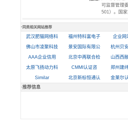
可监督管理委员
501）。国
·
同类相关网站推荐
武汉肥猫网络科
福州特科富电子
企业网
佛山市凌聚科技
景安国际有限公
杭州贝
AAA企业信用
北京中再联合检
山西西
太原飞扬动力科
CMMI认证咨
郑州建
Similar
北京新标恒通认
金莱尔
·
推荐信息