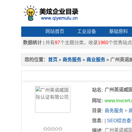
网站首页
工业设备
基础原料
数据统计
| 共有
97
个主题分类，收录
1960
个优秀站点
您的位置：
首页
»
商务服务
»
商业服务
» 广州英诺
广州英诺威
站名:
网址:
www.invcert
目录:
商务服务
>
信息:
[
SEO综合查
广州英诺威国
描述: