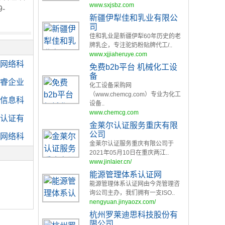
www.sxjsbz.com
-
新疆伊犁佳和乳业有限公
司
佳和乳业是新疆伊犁60年历史的老
牌乳企，专注驼奶粉贴牌代工/..
www.xjjiaheruye.com
网络科
免费b2b平台 机械化工设
备
睿企业
化工设备采购网
（www.chemcg.com）专业为化工
信息科
设备..
www.chemcg.com
认证有
金莱尔认证服务重庆有限
公司
网络科
金莱尔认证服务重庆有限公司于
2021年05月10日在重庆两江..
www.jinlaier.cn/
能源管理体系认证网
能源管理体系认证网由今尧管理咨
询公司主办，我们拥有一支ISO..
nengyuan.jinyaozx.com/
杭州罗莱迪思科技股份有
限公司