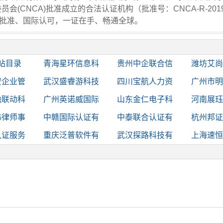
会(CNCA)批准成立的合法认证机构（批准号：CNCA-R-2019
家批准、国际认可，一证在手、畅通全球。
站目录
青海星环信息科
贵州中企联合信
潍坊艾尚
安企业管
武汉盛睿游科技
四川宝航人力资
广州市明
融联动科
广州英诺威国际
山东金仁电子科
河南展珏
纬律师事
中赣国际认证有
中泰联合认证有
杭州邦证
认证服务
重庆泛普软件有
武汉探路科技有
上海速恒