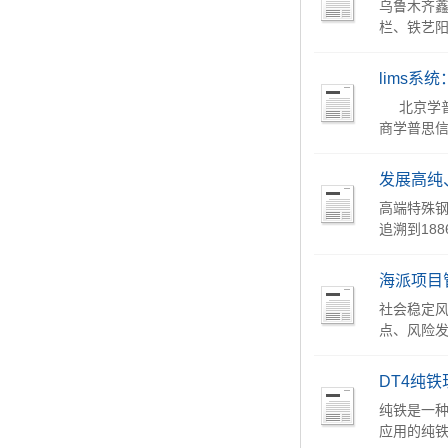
乌鲁木齐鑫
栏、铁艺阳
lims
北京学普思
商学普思信息科
发展高纯
高端特殊
追溯到18
海派项目
社会稳定
点、风险发
DT4纯
纯铁是一
应用的纯铁