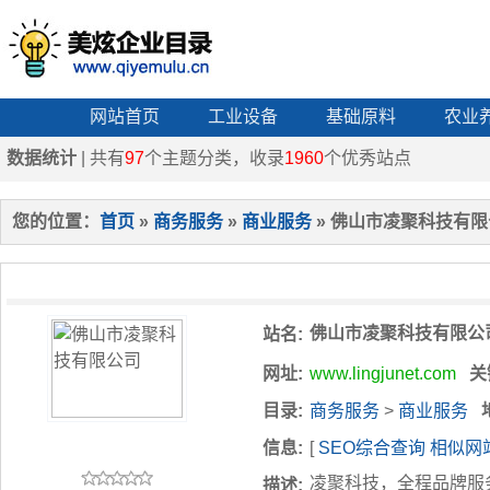
网站首页
工业设备
基础原料
农业
数据统计
| 共有
97
个主题分类，收录
1960
个优秀站点
您的位置：
首页
»
商务服务
»
商业服务
» 佛山市凌聚科技有
佛山市凌聚科技有限公
站名:
网址:
www.lingjunet.com
关
目录:
商务服务
>
商业服务
信息:
[
SEO综合查询
相似网
凌聚科技，全程品牌服
描述: