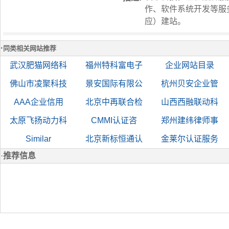
作、软件系统开发等服
应）建站。
·
同类相关网站推荐
武汉肥猫网络科
福州特科富电子
企业网站目录
佛山市凌聚科技
景安国际有限公
杭州贝安企业管
AAA企业信用
北京中再联合检
山西西融联动科
太原飞扬动力科
CMMI认证咨
郑州建纬律师事
Similar
北京新标恒通认
金莱尔认证服务
·
推荐信息