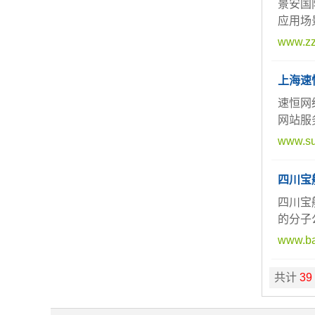
景安国
应用场
www.zz
上海速
速恒网
网站服
www.su
四川宝
四川宝
的分子
www.ba
共计
39