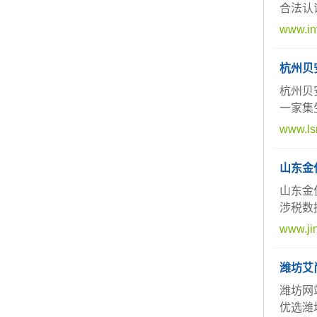
合法认
www.in
杭州贝
杭州贝
一家集
www.ls
山东金
山东金
涉税数
www.ji
潍坊艾
潍坊网
优选潍