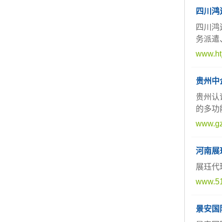
四川鸿
四川鸿
务派遣
www.ht
贵州中
贵州认
的多功
www.gz
河南展
展珏代
www.51
景安国