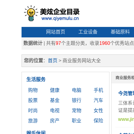
网站首页
工业设备
基础原料
数据统计
| 共有
97
个主题分类，收录
1960
个优秀站点
您的位置
：
首页
> 商业服务网站大全
商业服务相
生活服务
购物
健康
电脑
手机
今尧管
股票
基金
银行
汽车
三体系认
证是提
时尚
电视
宠物
女性
www.ji
旅游
房产
职业
保险
娱乐休闲