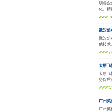
明睿企
化、精
www.mi
武汉盛
武汉盛
他技术
www.yx
太原飞
太原飞
务保质高
www.ty
广州英
广州英