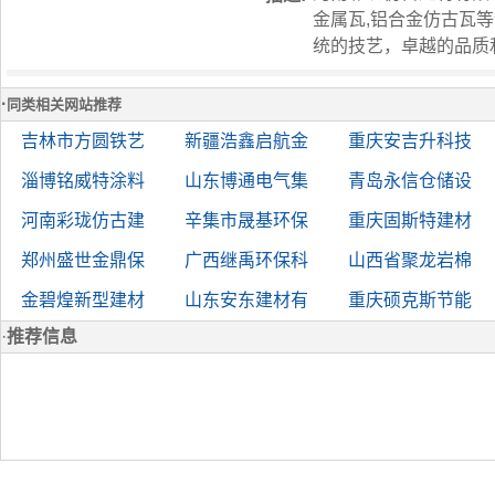
金属瓦,铝合金仿古瓦
统的技艺，卓越的品质
·
同类相关网站推荐
吉林市方圆铁艺
新疆浩鑫启航金
重庆安吉升科技
淄博铭威特涂料
山东博通电气集
青岛永信仓储设
河南彩珑仿古建
辛集市晟基环保
重庆固斯特建材
郑州盛世金鼎保
广西继禹环保科
山西省聚龙岩棉
金碧煌新型建材
山东安东建材有
重庆硕克斯节能
·
推荐信息