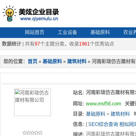
网站首页
工业设备
基础原料
农业
数据统计
| 共有
97
个主题分类，收录
1961
个优秀站点
您的位置：
首页
»
基础原料
»
建筑材料
» 河南彩珑仿古建材
河南彩珑仿古建材有限
站名:
网址:
www.msf56.com
关键
目录:
基础原料
>
建筑材料
信息:
[
SEO综合查询
相似网
河南彩珑仿古建材有限
描述: