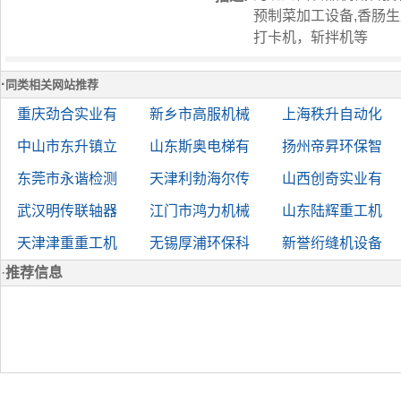
预制菜加工设备,香肠生
打卡机，斩拌机等
·
同类相关网站推荐
重庆劲合实业有
新乡市高服机械
上海秩升自动化
中山市东升镇立
山东斯奥电梯有
扬州帝昇环保智
东莞市永谐检测
天津利勃海尔传
山西创奇实业有
武汉明传联轴器
江门市鸿力机械
山东陆辉重工机
天津津重重工机
无锡厚浦环保科
新誉绗缝机设备
·
推荐信息