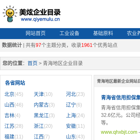
网站首页
工业设备
基础原料
农业
数据统计
| 共有
97
个主题分类，收录
1961
个优秀站点
您的位置
：
首页
> 青海地区企业目录
青海地区最新企业网站
各省网站
北京
(45)
天津
(10)
河北
(23)
青海省信用担保
山西
(46)
内蒙古
(3)
辽宁
(6)
青海省信用担保集
32.6亿元。公
吉林
(4)
黑龙江
(3)
上海
(24)
等。
江苏
(28)
浙江
(20)
安徽
(11)
www.qhxbjt.com
-
福建
(11)
江西
(7)
山东
(43)