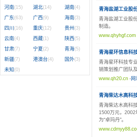
河南
(15)
湖北
(14)
湖南
(4)
青海盐湖工业股
广东
(63)
广西
(9)
海南
(3)
青海盐湖工业股
制造。
四川
(16)
重庆
(12)
贵州
(3)
www.qhyhgf.com
云南
(4)
西藏
(1)
陕西
(5)
甘肃
(7)
宁夏
(2)
青海
(5)
青海星环信息科
新疆
(7)
港澳台
(4)
国外
(3)
青海星环科技专业
销策划推广团队
未知
(0)
www.qh20.cn
-
网
青海柴达木高科
青海柴达木高科技
1500万元，2
为“卓玛丹”。
www.cdmyy88.c